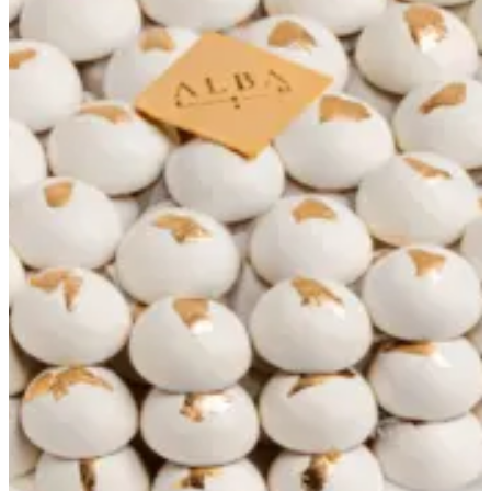
Petal tray - design 1
A white glass tray designed with flower petals, measuring
27 cm, filled with approximately 1000 grams of chocolate
ganache. Perfect for gifting or serving on special occasions
صينية من الزجاج الأبيض بتصميم بتلات الزهور، بقياس ٢٧
سم، تحتوي على حوالي 1000 غرام من شوكليت غاناش.
مثالية للإهداء أو الضيافة في المناسبات الخاصة
KWD 48